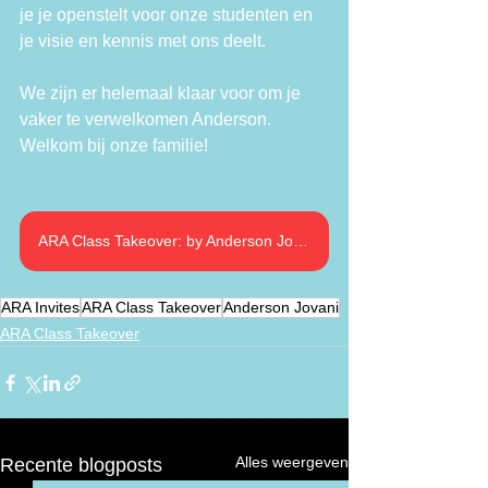
je je openstelt voor onze studenten en 
je visie en kennis met ons deelt.
We zijn er helemaal klaar voor om je 
vaker te verwelkomen Anderson. 
Welkom bij onze familie!
ARA Class Takeover: by Anderson Jovani
ARA Invites
ARA Class Takeover
Anderson Jovani
ARA Class Takeover
Alles weergeven
Recente blogposts