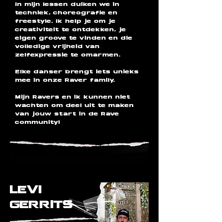
In mijn lessen duiken we in
techniek, choreografie en
freestyle. Ik help je om je
creativiteit te ontdekken, je
eigen groove te vinden en die
volledige vrijheid van
zelfexpressie te omarmen.
Elke danser brengt iets unieks
mee in onze Raver family.
Mijn Ravers en ik kunnen niet
wachten om deel uit te maken
van jouw start in de Rave
community!
levi
gerrits