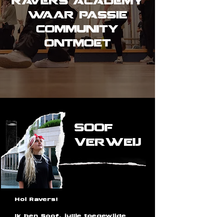
ravers academy
waar passie
community
ontmoet
soof
verweij
Hoi Ravers!
Ik ben Soof, jullie toegewijde