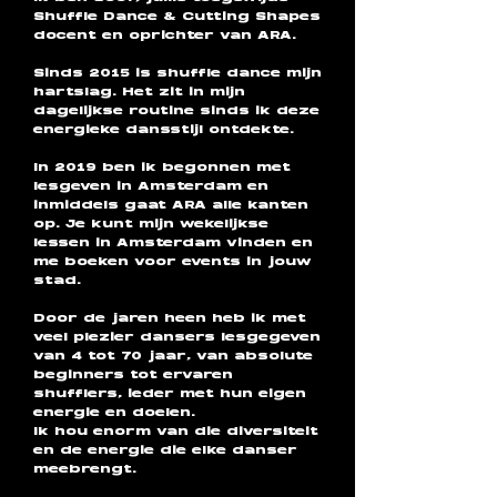
Shuffle Dance & Cutting Shapes
docent en oprichter van ARA.
Sinds 2015 is shuffle dance mijn
hartslag. Het zit in mijn
dagelijkse routine sinds ik deze
energieke dansstijl ontdekte.
In 2019 ben ik begonnen met
lesgeven in Amsterdam en
inmiddels gaat ARA alle kanten
op. Je kunt mijn wekelijkse
lessen in Amsterdam vinden en
me boeken voor events in jouw
stad.
Door de jaren heen heb ik met
veel plezier dansers lesgegeven
van 4 tot 70 jaar, van absolute
beginners tot ervaren
shufflers, ieder met hun eigen
energie en doelen.
Ik hou enorm van die diversiteit
en de energie die elke danser
meebrengt.