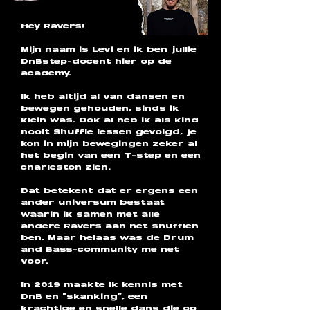
Hey Ravers!
Mijn naam is Levi en ik ben jullie
DnBstep-docent hier op de
academy.
Ik heb altijd al van dansen en
bewegen gehouden, sinds ik
klein was. Ook al heb ik als kind
nooit Shuffle lessen gevolgd, je
kon in mijn bewegingen zeker al
het begin van een T-step en een
charleston zien.
Dat betekent dat er ergens een
ander universum bestaat
waarin ik samen met alle
andere Ravers aan het shufflen
ben. Maar helaas was de Drum
and Bass-community me net
voor.
In 2019 maakte ik kennis met
DnB en “skanking”, een
krachtige en snelle dans die op