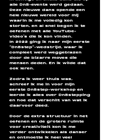
alle DnB-events werd gedaan.
Deze nieuwe dans opende een
hele nieuwe wereld voor mij
waarin ik me volledig kon
storten, en al snel begon ik te
oefenen met alle YouTube-
video’s die ik kon vinden.
In 2022 ging ik naar mijn eerste
“DnBstep”-wedstrijd, waar ik
compleet werd weggeblazen
door de bizarre moves die
mensen deden. En ik wilde dat
ook leren.
Zodra ik weer thuis was,
schreef ik me in voor mijn
eerste DnBstep-workshop en
leerde ik alles over DnBstepping
en hoe dat verschilt van wat ik
daarvoor deed.
Door de extra structuur in het
oefenen en de grotere ruimte
voor creativiteit kon ik me
verder ontwikkelen als danser
en ontmoette ik heel veel