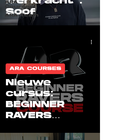
leerkracht'':
ARA
Courses
Soof
ARA Team
ARA COURSES
Nieuwe
cursus:
BEGINNER
RAVERS
COURSE