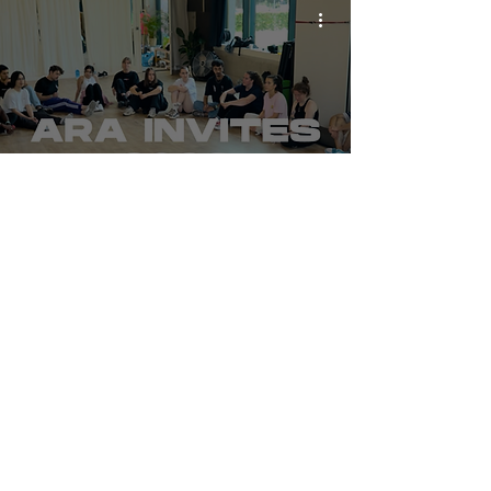
Dit is de ARA
Invites 2026
planning!
info@amsterdamraversacademy.com
Poeldijkstraat 391,
1059 VL Amsterdam
©2026 by Amsterdam Ravers Academy | Terms and
Conditions