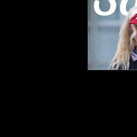
ARA Cou
info@amsterdam
Poeldijkstraat 391,
1059 VL Amsterd