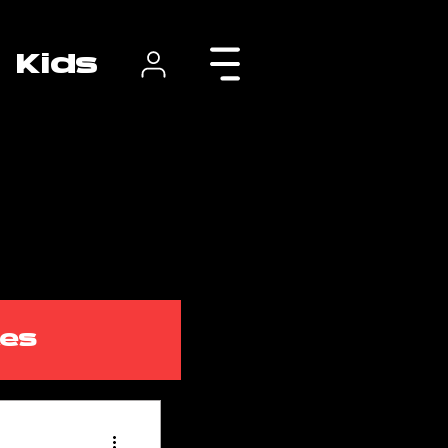
Kids
tes
class