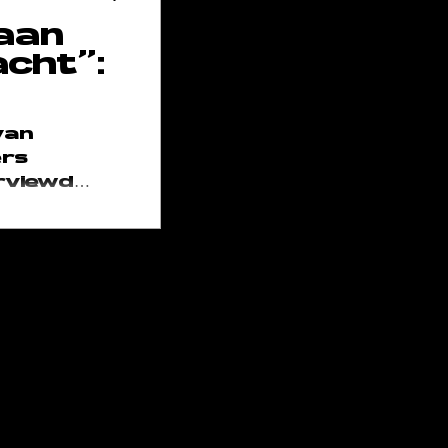
 aan
cht'':
van
rs
rviewd
ar
, voor The
 ode aan