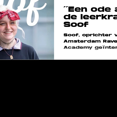
''Een ode
rses
ARA Team
de leerkra
Soof
Soof, oprichter 
Amsterdam Rave
Academy geïnte
door één van ha
studenten, Floor
Happy Squad. In
onderwerp ''Een
de leerkracht''.
raversacademy.co
m
am