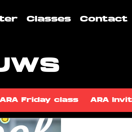
ter
Classes
Contact
EUWS
ARA Friday class
ARA Invi
ss Takeover
ARA Tuesday 