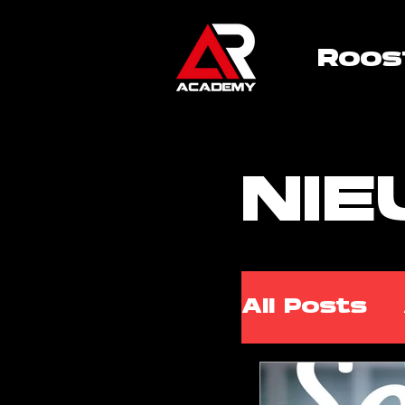
Roos
NI
All Posts
ARA Cla