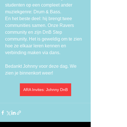
studenten op een compleet ander 
muziekgenre: Drum & Bass.
En het beste deel: hij brengt twee 
communities samen. Onze Ravers 
community en zijn DnB Step 
community. Het is geweldig om te zien 
hoe ze elkaar leren kennen en 
verbinding maken via dans.
Bedankt Johnny voor deze dag. We 
zien je binnenkort weer!
ARA Invites: Johnny DnB