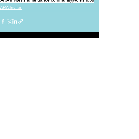
ARA Invites
Alles weergeven
Recente blogposts