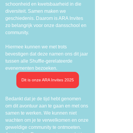
schoonheid en kwetsbaarheid in die 
diversiteit. Samen maken we 
geschiedenis. Daarom is ARA Invites 
zo belangrijk voor onze dansschool en 
community.
Hiermee kunnen we met trots 
bevestigen dat deze namen ons dit jaar 
tussen alle Shuffle-gerelateerde 
evenementen bezoeken.
Dit is onze ARA Invites 2025
Bedankt dat je de tijd hebt genomen 
om dit avontuur aan te gaan en met ons 
samen te werken. We kunnen niet 
wachten om je te verwelkomen en onze 
geweldige community te ontmoeten. 