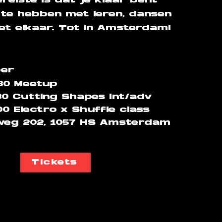
reiste is dat je klaar bent
 te hebben met leren, dansen
et elkaar. Tot in Amsterdam!
ber
:30 Meetup
:30 Cutting Shapes Int/adv
:00 Electro x Shuffle class
sweg 202, 1057 HS Amsterdam
Tickets