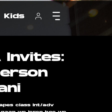
Kids
Invites:
erson
ani
apes class int/adv