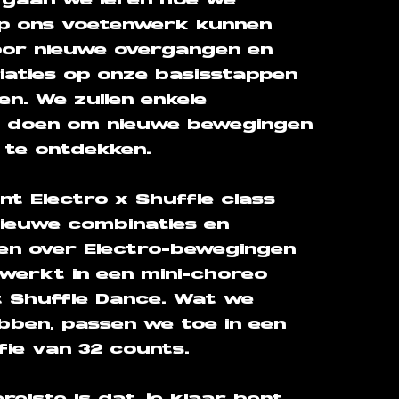
s gaan we leren hoe we
op ons voetenwerk kunnen
oor nieuwe overgangen en
iaties op onze basisstappen
en. We zullen enkele
n doen om nieuwe bewegingen
n te ontdekken.
nt Electro x Shuffle class
nieuwe combinaties en
en over Electro-bewegingen
erwerkt in een mini-choreo
 Shuffle Dance. Wat we
bben, passen we toe in een
e van 32 counts. ​​