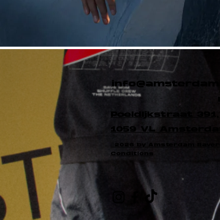
info@amsterdam
Poeldijkstraat 391,
1059 VL Amsterd
©2026 by Amsterdam Raver
Conditions