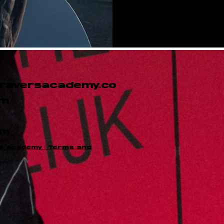
raversacademy.co
m
am
s Academy | Terms and