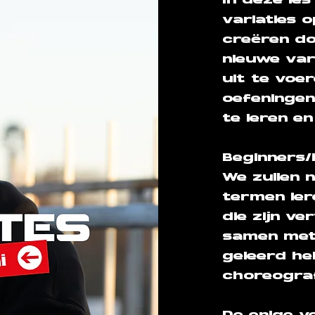
In deze le
variaties 
creëren d
nieuwe var
uit te voer
oefeninge
te leren e
Beginners/i
We zullen 
termen ler
die zijn v
samen met
geleerd he
choreografi