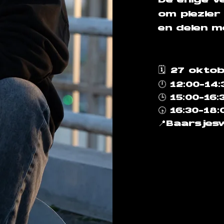
De enige ve
om plezier
en delen m
🗓️
27 okto
🕛 12:00-14
🕒 15:00-16
🕟 16:30-18
📍Baarsje